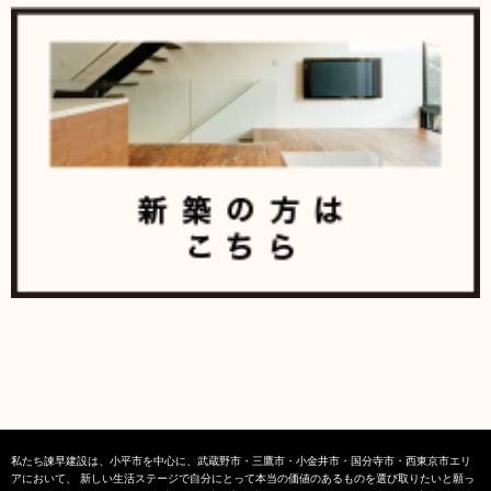
私たち諫早建設は、小平市を中心に、武蔵野市・三鷹市・小金井市・国分寺市・西東京市エリ
アにおいて、 新しい生活ステージで自分にとって本当の価値のあるものを選び取りたいと願っ