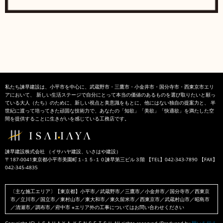
私たち諫早建設は、小平市を中心に、武蔵野市・三鷹市・小金井市・国分寺市・西東京市エリ
アにおいて、 新しい生活ステージで自分にとって本当の価値のあるものを選び取りたいと願っ
ている大人（たち）のために、新しい視点と美意識をもとに、他にはない独自の提案力と、 半
世紀に渡って培ってきた頑固な技術力で、あなたの「知欲」「美欲」「快適欲」を満たした空
間を提供することに生きがいを感じている工務店です。
諫早建設株式会社 （イサハヤ建設、いさはや建設）
〒187-0041東京都小平市美園町１-１５-１０諫早第三ビル３階 【TEL】042-343-7890 【FAX】
042-345-4835
〔主な施工エリア〕【東京都】小平市／武蔵野市／三鷹市／小金井市／国分寺市／西東京
市／立川市／国立市／東村山市／東大和市／東久留米市／西東京市／武蔵村山市／昭島市
／清瀬市／調布市／府中市 ※エリア外の工事についてはお問い合わせください