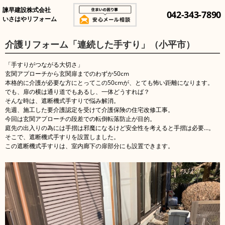
諫早建設株式会社
042-343-7890
いさはやリフォーム
介護リフォーム「連続した手すり」（小平市）
「手すりがつながる大切さ」
玄関アプローチから玄関扉までのわずか50cm
本格的に介護が必要な方にとってこの50cmが、とても怖い距離になります。
でも、扉の横は通り道でもあるし、一体どうすれば？
そんな時は、遮断機式手すりで悩み解消。
先週、施工した要介護認定を受けて介護保険の住宅改修工事。
今回は玄関アプローチの段差での転倒転落防止が目的。
庭先の出入りの為には手摺は邪魔になるけど安全性を考えると手摺は必要…。
そこで、遮断機式手すりを設置しました。
この遮断機式手すりは、室内廊下の扉部分にも設置できます。