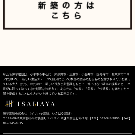
私たち諫早建設は、小平市を中心に、武蔵野市・三鷹市・小金井市・国分寺市・西東京市エリ
アにおいて、 新しい生活ステージで自分にとって本当の価値のあるものを選び取りたいと願っ
ている大人（たち）のために、新しい視点と美意識をもとに、他にはない独自の提案力と、 半
世紀に渡って培ってきた頑固な技術力で、あなたの「知欲」「美欲」「快適欲」を満たした空
間を提供することに生きがいを感じている工務店です。
諫早建設株式会社 （イサハヤ建設、いさはや建設）
〒187-0041東京都小平市美園町１-１５-１０諫早第三ビル３階 【TEL】042-343-7890 【FAX】
042-345-4835