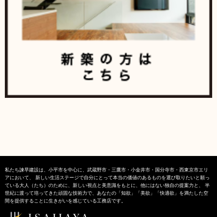
私たち諫早建設は、小平市を中心に、武蔵野市・三鷹市・小金井市・国分寺市・西東京市エリ
アにおいて、 新しい生活ステージで自分にとって本当の価値のあるものを選び取りたいと願っ
ている大人（たち）のために、新しい視点と美意識をもとに、他にはない独自の提案力と、 半
世紀に渡って培ってきた頑固な技術力で、あなたの「知欲」「美欲」「快適欲」を満たした空
間を提供することに生きがいを感じている工務店です。