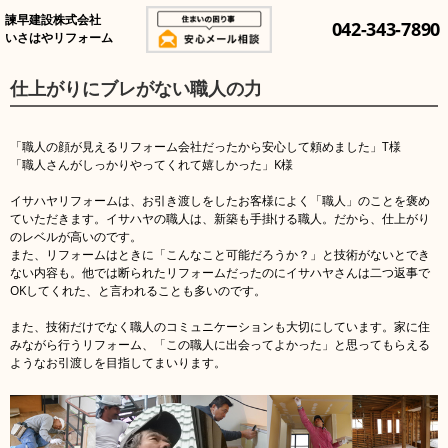
諫早建設株式会社
042-343-7890
いさはやリフォーム
仕上がりにブレがない職人の力
「職人の顔が見えるリフォーム会社だったから安心して頼めました」
T
様
「職人さんがしっかりやってくれて嬉しかった」
K
様
イサハヤリフォームは、お引き渡しをしたお客様によく「職人」のことを褒め
ていただきます。イサハヤの職人は、新築も手掛ける職人。だから、仕上がり
のレベルが高いのです。
また、リフォームはときに「こんなこと可能だろうか？」と技術がないとでき
ない内容も。他では断られたリフォームだったのにイサハヤさんは二つ返事で
OK
してくれた、と言われることも多いのです。
また、技術だけでなく職人のコミュニケーションも大切にしています。家に住
みながら行うリフォーム、「この職人に出会ってよかった」と思ってもらえる
ようなお引渡しを目指してまいります。