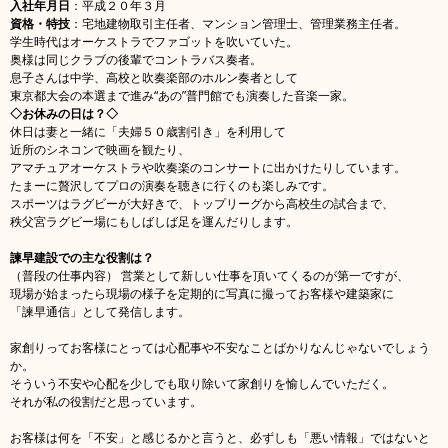
入社年月日
：平成２０年３月
資格・特技
：宅地建物取引主任者、マンション管理士、管理業務主任者。
学生時代はオーケストラでファゴットを吹いていた。
奥様は同じクラブの後輩でコントラバス奏者。
息子さんは中学、高校と吹奏楽部のホルン奏者として
東京都大会の本選まで進み“あの”普門館でも演奏した音楽一家。
◇
お休みの日は？
◇
休日は妻と一緒に「夫婦５０歳割引き」を利用して
近所のシネコンで映画を観たり、
アマチュアオーケストラや吹奏楽のコンサートに出かけたりしています。
たまーに贅沢してプロの演奏を聴きに行くのも楽しみです。
スポーツはラグビーが大好きで、トップリーグから高校生の試合まで、
秩父宮ラグビー場にもしばしば足を運んだりします。
諫早建設での主な役割は？
（普段の仕事内容） 営業として新しい仕事を頂いてくるのが第一ですが、
現場が始まったら現場の様子を定期的に写真に撮ってお客様や建築家に
「諫早通信」として発信します。
家創りってお客様にとっては心配事や不安なことばかりなんじゃないでしょう
か。
そういう不安や心配を少しでも取り除いて家創りを愉しんでいただく。
それが私の役割だと思っています。
お客様は何を「不安」と感じるかと言うと、必ずしも「悪い情報」ではないと