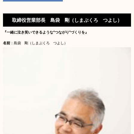
取締役営業部長 島袋 剛（しまぶくろ つよし）
『一緒
に泣き笑いできるような“つながり”づくりを』
名前
：
島袋 剛
（しまぶくろ つよし）