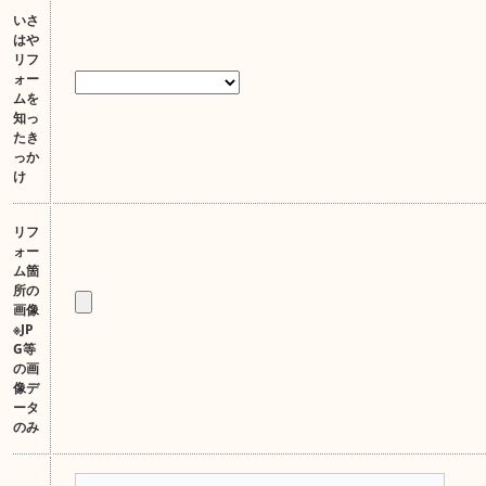
いさ
はや
リフ
ォー
ムを
知っ
たき
っか
け
リフ
ォー
ム箇
所の
画像
※JP
G等
の画
像デ
ータ
のみ