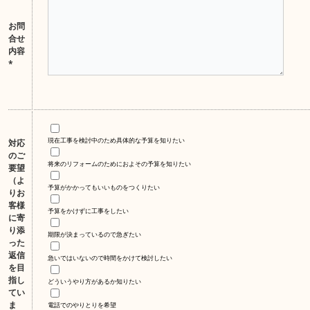
お問
合せ
内容
*
現在工事を検討中のため具体的な予算を知りたい
対応
のご
将来のリフォームのためにおよその予算を知りたい
要望
（よ
予算がかかってもいいものをつくりたい
りお
客様
予算をかけずに工事をしたい
に寄
り添
期限が決まっているので急ぎたい
った
返信
急いではいないので時間をかけて検討したい
を目
指し
どういうやり方があるか知りたい
てい
ま
電話でのやりとりを希望