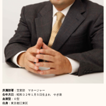
所属部署
：営業部 マネージャー
生年月日
：昭和３２年１月５日生まれ やぎ座
血液型
：Ｏ型
出身
：東京都江東区