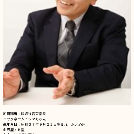
所属部署
：取締役営業部長
ニックネーム
：シマちゃん
生年月日
：昭和
３７年９月２２日生まれ おとめ座
血液型
：Ｂ型