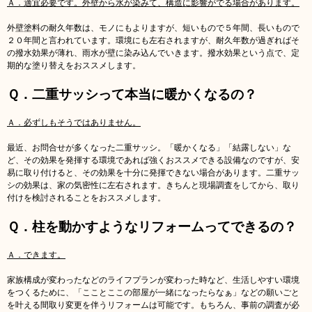
Ａ．適宜必要です。外壁から水が染みて、構造に影響がでる場合があります。
外壁塗料の耐久年数は、モノにもよりますが、短いもので５年間、長いもので
２０年間と言われています。環境にも左右されますが、耐久年数が過ぎればそ
の撥水効果が薄れ、雨水が壁に染み込んでいきます。撥水効果という点で、定
期的な塗り替えをおススメします。
Ｑ．二重サッシって本当に暖かくなるの？
Ａ．必ずしもそうではありません。
最近、お問合せが多くなった二重サッシ。「暖かくなる」「結露しない」な
ど、その効果を発揮する環境であれば強くおススメできる設備なのですが、安
易に取り付けると、その効果を十分に発揮できない場合があります。二重サッ
シの効果は、家の気密性に左右されます。きちんと現場調査をしてから、取り
付けを検討されることをおススメします。
Ｑ．柱を動かすようなリフォームってできるの？
Ａ．できます。
家族構成が変わったなどのライフプランが変わった時など、生活しやすい環境
をつくるために、「こことここの部屋が一緒になったらなぁ」などの願いごと
を叶える間取り変更を伴うリフォームは可能です。もちろん、事前の調査が必