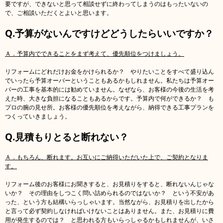
要ですが、できないと思って相談せずに終わってしまうのはもったいないの
で、ご相談いただくとよいと思います。
Q.予算がないんですけどどうしたらいいですか？
Ａ．予算内でできることをまず考えて、優先順位をつけましょう。
リフォームにどれだけお金をかけられるか？ やりたいことをすべて盛り込ん
でいったら予算オーバーということもあるかもしれません。私たちは予算オー
バーの工事を基本的には勧めていません。なぜなら、お客様の今後の生活を考
えた時、大きな負担になることもあるからです。予算内で何ができるか？ も
プロの腕の見せ所。お客様の優先順位を考えながら、納得できる工事プランを
つくっていきましょう。
Q.見積もりとると断れない？
Ａ．もちろん、断れます。お互いにご納得いただいた上で、ご契約となりま
す。
リフォーム後のお客様にお聞きすると、お見積りをすると、断れないんじゃな
いか？ その理由をしつこく問い詰められるのではないか？ という不安があ
った、という方も結構いらっしゃいます。当然ながら、お見積りを出したから
と言って必ず契約しなければいけないことはありません。また、お見積りに費
用が発生するのでは？ と思われる方もいらっしゃるかもしれませんが、いさ