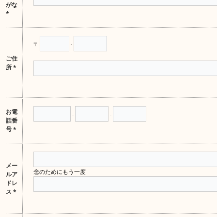
がな
*
〒
-
ご住
所
*
お電
-
-
話番
号
*
メー
念のためにもう一度
ルア
ドレ
ス
*