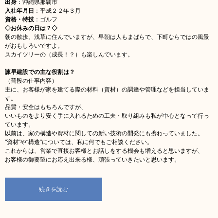
出身
：沖縄県那覇市
入社年月日
：平成２２年３月
資格・特技
：ゴルフ
◇お休みの日は？◇
朝の散歩。浅草に住んでいますが、早朝は人もまばらで、下町ならではの風景
がおもしろいですよ。
スカイツリーの（成長！？）も楽しんでいます。
諫早建設での主な役割は？
（普段の仕事内容）
主に、お客様が家を建てる際の材料（資材）の調達や管理などを担当していま
す。
品質・安全はもちろんですが、
いいものをより安く手に入れるための工夫・取り組みも私が中心となって行っ
ています。
以前は、家の構造や資材に関しての新い技術の開発にも携わっていました。
“資材”や“構造”については、私に何でもご相談ください。
これからは、営業で直接お客様とお話しをする機会も増えると思いますが、
お客様の御要望にお応え出来る様、頑張っていきたいと思います。
続きを読む