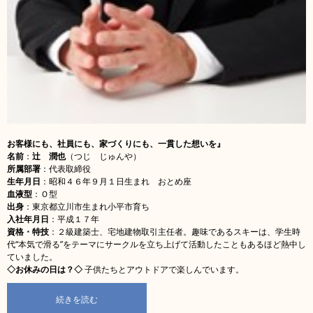
お客様にも、社員にも、家づくりにも、一貫した想いを』
名前
：
辻 潤也
（つじ じゅんや）
所属部署
：代表取締役
生年月日
：昭和４６年９月１日生まれ おとめ座
血液型
：Ｏ型
出身
：東京都立川市生まれ小平市育ち
入社年月日
：平成１７年
資格・特技
：２級建築士、宅地建物取引主任者。趣味であるスキーは、学生時
代“本気で滑る”をテーマにサークルを立ち上げて活動したこともあるほど熱中し
ていました。
◇お休みの日は？◇
子供たちとアウトドアで楽しんでいます。
続きを読む